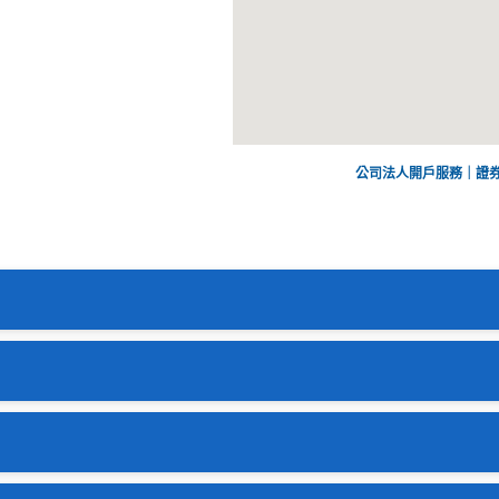
公司法人開戶服務｜證券
立證券、期貨、美股複委託、CFD差價契約交易帳戶。
司印鑑、授權書、出/入金約定帳號存摺封面影本、最新變更登記表影
最新年度前五大股東名單與持股比例情形。