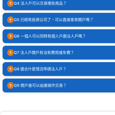
法人開戶因涉及公司印鑑、授權書等需正本用印的文件，
Q4 法人戶可以交易哪些商品？
?
可申請證券、期貨、美股複委託、CFD差價契約交易帳戶
Q5 已經有投資公司了，可以直接拿來開戶嗎？
?
可以，只要公司文件齊備即可申請，不需要另外新設公司
Q6 一個人可以同時有個人戶跟法人戶嗎？
?
可以，個人與其名下公司可分別開立帳戶，各自獨立操作
Q7 法人戶開戶有沒有費用或年費？
?
開戶免費，無須負擔年費。
Q8 適合什麼情況申請法人戶？
?
常見情境包括：已有穩定股利或期貨收益、正在評估設立
Q9 開戶後可以由誰操作交易？
?
由開戶時登記的被授權人操作交易。