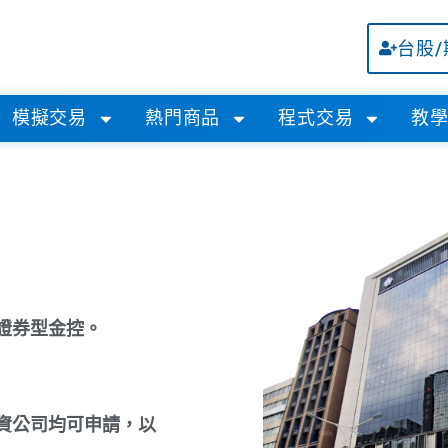
台股
模擬交易
熱門商品
程式交易
教
證券型金控。
資公司均可申請，以