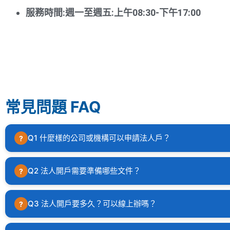
服務時間:週一至週五:上午08:30-下午17:00
常見問題 FAQ
Q1 什麼樣的公司或機構可以申請法人戶？
?
公司行號、法人機構、投資公司都可以申請，以企業名義開
Q2 法人開戶需要準備哪些文件？
?
需準備公司負責人、開戶被授權人身分證正反面影本、公
Q3 法人開戶要多久？可以線上辦嗎？
?
記錄影本、財務報表或當年度年報（或近期年報）影本、