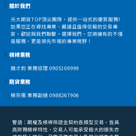
關於我們
元大期貨TOP頂尖團隊，提供一站式的優質服務!
如果您正在尋找專業、嚴謹且值得信賴的交易專
家，歡迎與我們聯繫。選擇我們，您將擁有的不僅
是服務，更是領先市場的專業視野！
槓桿業務
魏才鈞 業務協理
0905109999
期貨業務
楊宗儒 業務副總
0988267906
警語：期權及槓桿保證⾦契約各類型交易，皆具
⾼財務槓桿特性，交易⼈可能承受極⼤的損失亦