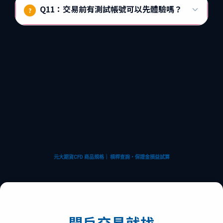
Q11：交易前有測試帳號可以先體驗嗎？
?
元大期貨CFD 商品規格｜ 槓桿查詢・保證金損益試算
開戶交易就找