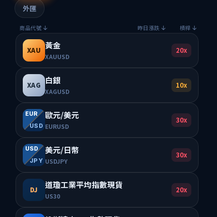
外匯
商品代號
昨日漲跌
槓桿
黃金
20x
XAU
XAUUSD
白銀
10x
XAG
XAGUSD
歐元/美元
EUR
30x
EURUSD
USD
美元/日幣
USD
30x
USDJPY
JPY
道瓊工業平均指數現貨
20x
DJ
US30