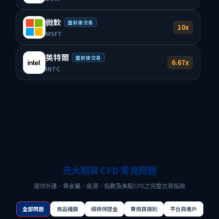
微軟
盤前後交易
10x
MSFT
英特爾
盤前後交易
6.67x
INTC
元大期貨 CFD 常見問題
提供外匯、貴金屬、能源、指數及美股CFD之完整交易指南
全部問題
商品種類
槓桿保證金
費用與規則
平台與帳戶