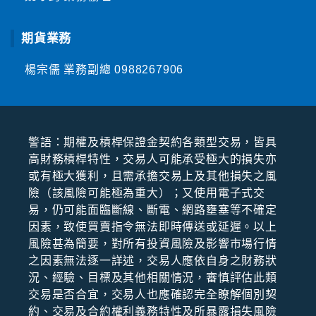
期貨業務
楊宗儒 業務副總
0988267906
警語：期權及槓桿保證⾦契約各類型交易，皆具
⾼財務槓桿特性，交易⼈可能承受極⼤的損失亦
或有極⼤獲利，且需承擔交易上及其他損失之風
險（該風險可能極為重⼤）；⼜使⽤電⼦式交
易，仍可能⾯臨斷線、斷電、網路壅塞等不確定
因素，致使買賣指令無法即時傳送或延遲。以上
風險甚為簡要，對所有投資風險及影響市場⾏情
之因素無法逐⼀詳述，交易⼈應依⾃⾝之財務狀
況、經驗、⽬標及其他相關情況，審慎評估此類
交易是否合宜，交易⼈也應確認完全瞭解個別契
約、交易及合約權利義務特性及所暴露損失風險