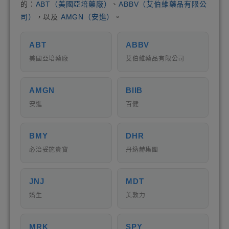
的：
ABT（美國亞培藥廠）
、
ABBV（艾伯維藥品有限公
司）
，以及
AMGN（安進）
。
ABT
ABBV
美國亞培藥廠
艾伯維藥品有限公司
AMGN
BIIB
安進
百健
BMY
DHR
必治妥施貴寶
丹納赫集團
JNJ
MDT
嬌生
美敦力
MRK
SPY