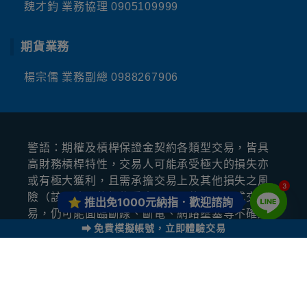
魏才鈞 業務協理
0905109999
期貨業務
楊宗儒 業務副總
0988267906
警語：期權及槓桿保證⾦契約各類型交易，皆具
⾼財務槓桿特性，交易⼈可能承受極⼤的損失亦
或有極⼤獲利，且需承擔交易上及其他損失之風
3
險（該風險可能極為重⼤）；⼜使⽤電⼦式交
⭐ 推出
免1000元納指．歡迎諮詢
易，仍可能⾯臨斷線、斷電、網路壅塞等不確定
⮕ 免費模擬帳號，立即體驗交易
因素，致使買賣指令無法即時傳送或延遲。以上
風險甚為簡要，對所有投資風險及影響市場⾏情
之因素無法逐⼀詳述，交易⼈應依⾃⾝之財務狀
況、經驗、⽬標及其他相關情況，審慎評估此類
交易是否合宜，交易⼈也應確認完全瞭解個別契