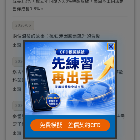
成長1.3%，較去年同期的3.8%明顯放緩，美國本土同店銷
售僅成長0.8%。
2026/06
兩個溫蒂的故事：瘋狂迷因股票飆升的背後
來源：Trefis
2026/06
塔吉特添加可口可樂競爭對手骯髒蘇打水，分享秘密飲
料菜單
來源：TheStreet
2026/06
麥當勞（MCD）的跌幅比更廣泛的市場更顯著：一些需
要了解的事實
免費模擬｜差價契約CFD
來源：Zacks