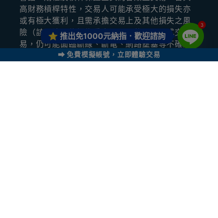
⾼財務槓桿特性，交易⼈可能承受極⼤的損失亦
或有極⼤獲利，且需承擔交易上及其他損失之風
3
險（該風險可能極為重⼤）；⼜使⽤電⼦式交
⭐ 推出
免1000元納指．歡迎諮詢
易，仍可能⾯臨斷線、斷電、網路壅塞等不確定
⮕ 免費模擬帳號，立即體驗交易
因素，致使買賣指令無法即時傳送或延遲。以上
風險甚為簡要，對所有投資風險及影響市場⾏情
之因素無法逐⼀詳述，交易⼈應依⾃⾝之財務狀
況、經驗、⽬標及其他相關情況，審慎評估此類
交易是否合宜，交易⼈也應確認完全瞭解個別契
約、交易及合約權利義務特性及所暴露損失風險
的特性及範圍後為之。且本公司將不負責⼯具或
任何交易所產⽣的任何損失。
元大期貨股份有限公司｜許可證照字號：114年金
管期總字第007號｜02-27176000｜臺北市中山
區南京東路二段77號2樓(部分)、3樓、4樓、5樓