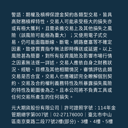
警語：期權及槓桿保證⾦契約各類型交易，皆具
⾼財務槓桿特性，交易⼈可能承受極⼤的損失亦
或有極⼤獲利，且需承擔交易上及其他損失之風
險（該風險可能極為重⼤）；⼜使⽤電⼦式交
易，仍可能⾯臨斷線、斷電、網路壅塞等不確定
因素，致使買賣指令無法即時傳送或延遲。以上
風險甚為簡要，對所有投資風險及影響市場⾏情
之因素無法逐⼀詳述，交易⼈應依⾃⾝之財務狀
況、經驗、⽬標及其他相關情況，審慎評估此類
交易是否合宜，交易⼈也應確認完全瞭解個別契
約、交易及合約權利義務特性及所暴露損失風險
的特性及範圍後為之。且本公司將不負責⼯具或
任何交易所產⽣的任何損失。
元大期貨股份有限公司｜許可證照字號：114年金
管期總字第007號｜02-27176000｜臺北市中山
區南京東路二段77號2樓(部分)、3樓、4樓、5樓