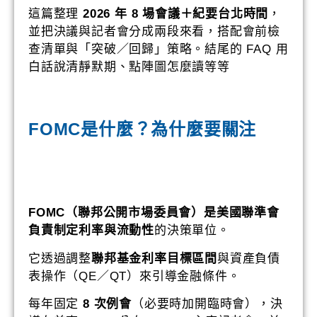
這篇整理
2026 年 8 場會議＋紀要台北時間
，
並把決議與記者會分成兩段來看，搭配會前檢
查清單與「突破／回歸」策略。結尾的 FAQ 用
白話說清靜默期、點陣圖怎麼讀等等
FOMC是什麼？
為什麼要關注
FOMC（聯邦公開市場委員會）是美國聯準會
負責制定利率與流動性
的決策單位。
它透過調整
聯邦基金利率目標區間
與資產負債
表操作（QE／QT）來引導金融條件。
每年固定
8 次例會
（必要時加開臨時會），決