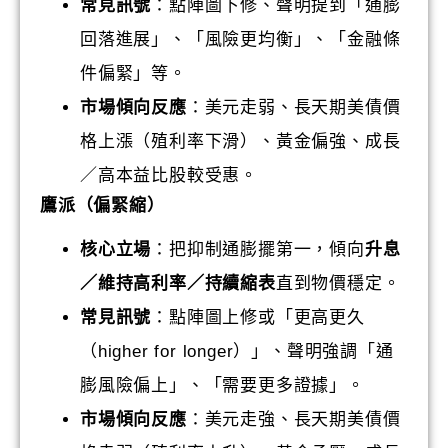
常見訊號
：點陣圖下修、聲明提到「通膨
回落進展」、「風險更均衡」、「金融條
件偏緊」等。
市場傾向反應
：美元走弱、長天期美債價
格上漲（殖利率下滑）、黃金偏強、成長
／高本益比股較受惠。
鷹派（偏緊縮）
核心立場
：把抑制通膨擺第一，傾向
升息
／維持高利率／持續縮表
直到物價穩定。
常見訊號
：點陣圖上修或「更高更久
（higher for longer）」、聲明強調「通
膨風險偏上」、「需要更多證據」。
市場傾向反應
：美元走強、長天期美債價