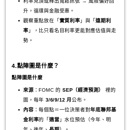
利率見頂或釋出寬鬆訊號 → 風險偏好回
升，循環與金融受惠。
觀察重點放在「
實質利率
」與「
遠期利
率
」，比只看名目利率更能對應估值與走
勢。
4.
點陣圖是什麼？
點陣圖是什麼
來源
：FOMC 的
SEP（經濟預測）
裡的
圖，每年
3/6/9/12 月
公布。
內容
：每個點＝一位決策者對
年底聯邦基
金利率
的「
適當
」水位預估（今年、明
年、後年、
長期
）。