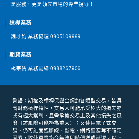
是服務，更是領先市場的專業視野！
槓桿業務
魏才鈞 業務協理
0905109999
期貨業務
楊宗儒 業務副總
0988267906
警語：期權及槓桿保證⾦契約各類型交易，皆具
⾼財務槓桿特性，交易⼈可能承受極⼤的損失亦
或有極⼤獲利，且需承擔交易上及其他損失之風
險（該風險可能極為重⼤）；⼜使⽤電⼦式交
易，仍可能⾯臨斷線、斷電、網路壅塞等不確定
因素，致使買賣指令無法即時傳送或延遲。以上