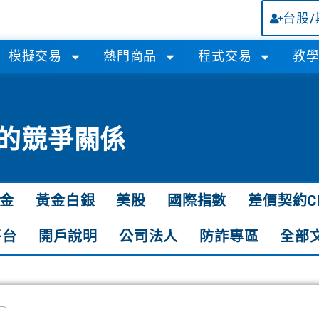
台股
模擬交易
熱門商品
程式交易
教
產的競爭關係
金
黃金白銀
美股
國際指數
差價契約C
平台
開戶說明
公司法人
防詐專區
全部