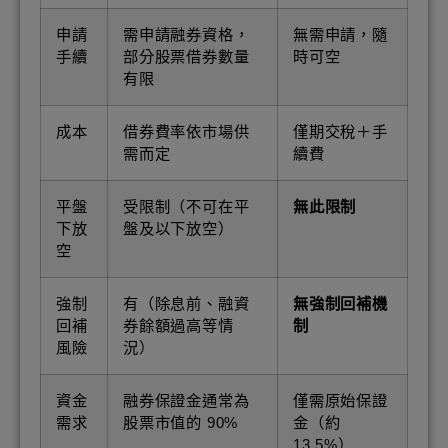
申請
需申請融券資格，
無需申請，隨
手續
部分股票借券數量
時可空
有限
成本
借券費率依市場供
僅期交稅＋手
需而定
續費
平盤
受限制（不可在平
無此限制
下放
盤及以下放空）
空
強制
有（除息前、融資
無強制回補機
回補
券餘額過高等情
制
風險
況）
資金
融券保證金通常為
僅需原始保證
需求
股票市值的 90%
金（約
13.5%）