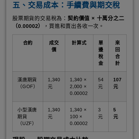
五、交易成本：手續費與期交稅
股票期貨的交易稅為：
契約價值 × 十萬分之二
（0.00002）
，買進和賣出各收一次。
合約
成交
計算式
單
來
價
邊
回
稅
合
金
計
漢唐期貨
1,340
1,340 ×
54
107
（GOF）
元
2,000 ×
元
元
0.00002
小型漢唐
1,340
1,340 ×
3
5
期貨
元
100 ×
元
元
（UZF）
0.00002