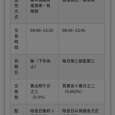
空
或借券，有
方
限制
式
交
09:00–13:30
08:45–13:45
易
時
間
到
無（下市為
每月第三個星期三
期
止）
日
交
賣出時千分
買賣各十萬分之二
易
之三
（0.002%）
稅
（0.3%）
配
除息日後約 1
除息日以保證金方式