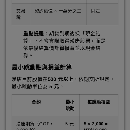
交易
契約價值 × 十萬分之二
同左
稅
重點提醒
：期貨到期後採「現金結
算」，不會實際取得漢唐股票，而是
依最後結算價計算損益並以現金結
算。
最小跳動點與損益計算
漢唐目前股價在
500 元以上
，依期交所規定，
最小跳動單位為
5 元
。
合約
最小
每跳動損益
跳動
漢唐期貨（GOF，
5 元
5 × 2,000 =