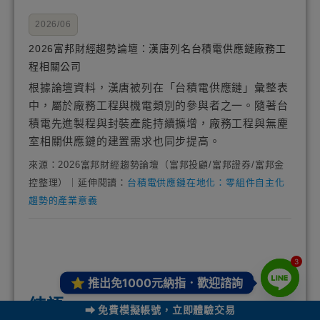
2026/06
2026富邦財經趨勢論壇：漢唐列名台積電供應鏈廠務工
程相關公司
根據論壇資料，漢唐被列在「台積電供應鏈」彙整表
中，屬於廠務工程與機電類別的參與者之一。隨著台
積電先進製程與封裝產能持續擴增，廠務工程與無塵
室相關供應鏈的建置需求也同步提高。
來源：2026富邦財經趨勢論壇（富邦投顧/富邦證券/富邦金
控整理）｜延伸閱讀：
台積電供應鏈在地化：零組件自主化
趨勢的產業意義
3
⭐ 推出
免1000元納指．歡迎諮詢
結語
⮕ 免費模擬帳號，立即體驗交易