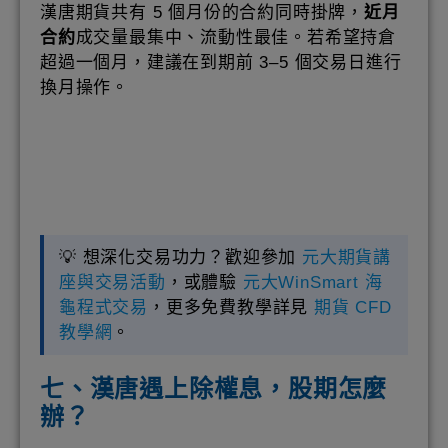
漢唐期貨共有 5 個月份的合約同時掛牌，
近月
合約
成交量最集中、流動性最佳。若希望持倉
超過一個月，建議在到期前 3–5 個交易日進行
換月操作。
💡 想深化交易功力？歡迎參加
元大期貨講
座與交易活動
，或體驗
元大WinSmart 海
龜程式交易
，更多免費教學詳見
期貨 CFD
教學網
。
七、漢唐遇上除權息，股期怎麼
辦？