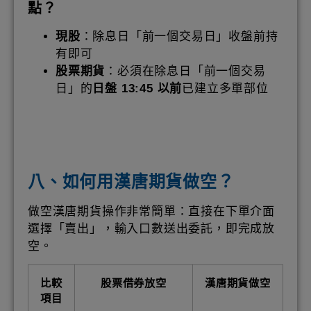
點？
現股
：除息日「前一個交易日」收盤前持
有即可
股票期貨
：必須在除息日「前一個交易
日」的
日盤 13:45 以前
已建立多單部位
八、如何用漢唐期貨做空？
做空漢唐期貨操作非常簡單：直接在下單介面
選擇「賣出」，輸入口數送出委託，即完成放
空。
比較
股票借券放空
漢唐期貨做空
項目