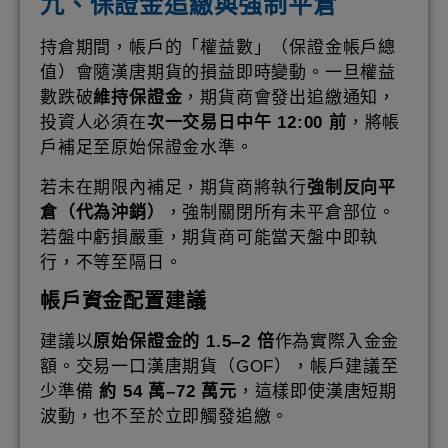
九、保證金追繳與強制平倉
持倉期間，帳戶的「權益數」（保證金帳戶總
值）會隨漢唐期貨的損益即時變動。一旦權益
數跌破
維持保證金
，期貨商會發出追繳通知，
投資人必須在
次一交易日中午 12:00 前
，將帳
戶補足至原始保證金水準。
若未在期限內補足，期貨商將執行
強制反向平
倉（代為沖銷）
，強制關閉所有未平倉部位。
若盤中虧損嚴重，期貨商可能當天盤中即執
行，不等至隔日。
帳戶資金配置建議
建議以
原始保證金的 1.5–2 倍
作為實際入金金
額。交易一口漢唐期貨（GOF），帳戶建議至
少準備
約 54 萬–72 萬元
，這樣即使漢唐短期
波動，也不至於立即觸發追繳。