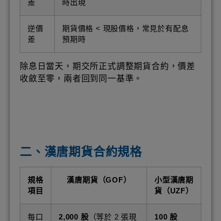
差
時出現
逆價
期貨價格 < 現股價格，常見於有配息
差
預期時
除息日當天，期交所正式調整期貨合約，價差
收斂至零，兩者回到同一基準。
二、漢唐期貨合約規格
規格
漢唐期貨（GOF）
小型漢唐期
項目
貨（UZF）
每口
2,000 股
（等於 2 張現
100 股