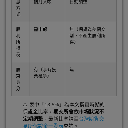
息
個月入帳
自動調整
方
式
股
需申報
無（期貨為差價交
利
割，不產生股利所
所
得）
得
稅
股
有（享有投
無
東
票權等）
身
分
⚠️ 表中「13.5%」為本文撰寫時期的
保證金比率，
期交所會依市場狀況不
定期調整
。最新比率請至
台灣期貨交
易所保證金一覽表
查詢。