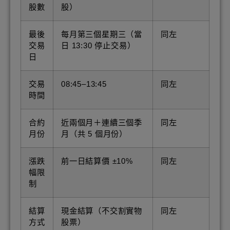
股數
股）
最後
每月第三個星期三（當
同左
交易
日 13:30 停止交易）
日
交易
08:45–13:45
同左
時間
合約
近兩個月＋連續三個季
同左
月份
月（共 5 個月份）
漲跌
前一日結算價 ±10%
同左
幅限
制
結算
現金結算（不交割實物
同左
方式
股票）