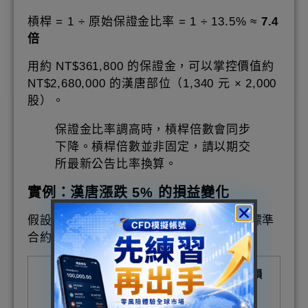
槓桿 = 1 ÷ 原始保證金比率 = 1 ÷ 13.5% ≈
7.4
倍
用約 NT$361,800 的保證金，可以掌控價值約
NT$2,680,000 的漢唐部位（1,340 元 × 2,000
股）。
保證金比率調高時，槓桿倍數會同步
下降。槓桿倍數並非固定，請以期交
所最新公告比率換算。
實例：漢唐漲跌 5% 的損益變化
假設漢唐期貨以 1,340 元進場，買進一口標準
合約（GOF）：
情境
股
損益
獲利/虧損
價
計算
變