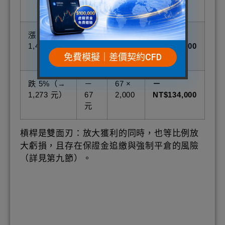
動
漲 5%（→
＋
67 ×
＋
1,407 元）
67
2,000
NT$134,000
免費模擬｜差價契約CFD
元
跌 5%（→
－
67 ×
－
1,273 元）
67
2,000
NT$134,000
元
槓桿是雙面刃：放大獲利的同時，也等比例放
大虧損，且存在保證金追繳與強制平倉的風險
（詳見第九節）。