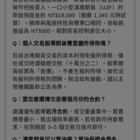
操作的投資人。一口小型漢唐期貨（UZF）的
原始保證金約 NT$18,090（股價 1,340 元時試
算），槓桿與風險特性與標準口相同，但每跳
損益為 NT$500，相對容易控制倉位大小。
Q：個人交易股票期貨需要繳所得稅嗎？
目前台灣期貨交易的資本利得免徵所得稅，僅
在成交時課徵期交稅（十萬分之二）。股票期
貨結算為「差價」，不產生股利所得，故也沒
有股利所得稅的問題。稅法如有變動，請以主
管機關最新公告為準。
Q：要怎麼選擇交易哪個月份的合約？
建議優先選擇
近月合約
，成交量最集中、買賣
價差最小、進出場效率最高。若有跨月持倉需
求，在到期前 3–5 個交易日換月即可。
Q：漢唐期貨可以當沖嗎？當沖保證金是多