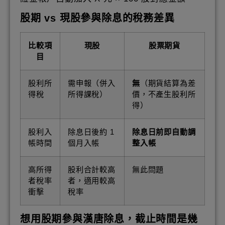
股期 vs 現股參與除息的稅務差異
比較項
現股
股票期貨
目
股利所
需申報（併入
無
（期貨結算為差
得稅
所得課稅）
價，不產生股利所
得）
股利入
除息日後約 1
除息日前即自動調
帳時間
個月入帳
整入帳
高所得
股利合計較高
無此問題
者稅率
者，適用較高
衝擊
稅率
想用股期參與漢唐除息，截止時間是幾