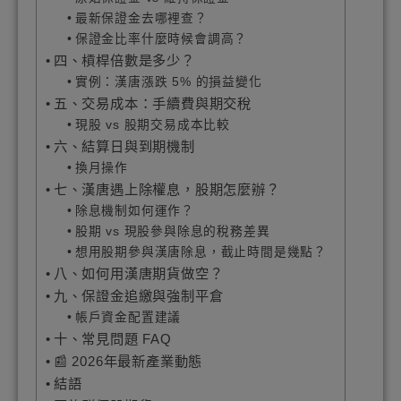
最新保證金去哪裡查？
保證金比率什麼時候會調高？
四、槓桿倍數是多少？
實例：漢唐漲跌 5% 的損益變化
五、交易成本：手續費與期交稅
現股 vs 股期交易成本比較
六、結算日與到期機制
換月操作
七、漢唐遇上除權息，股期怎麼辦？
除息機制如何運作？
股期 vs 現股參與除息的稅務差異
想用股期參與漢唐除息，截止時間是幾點？
八、如何用漢唐期貨做空？
九、保證金追繳與強制平倉
帳戶資金配置建議
十、常見問題 FAQ
📰 2026年最新產業動態
結語