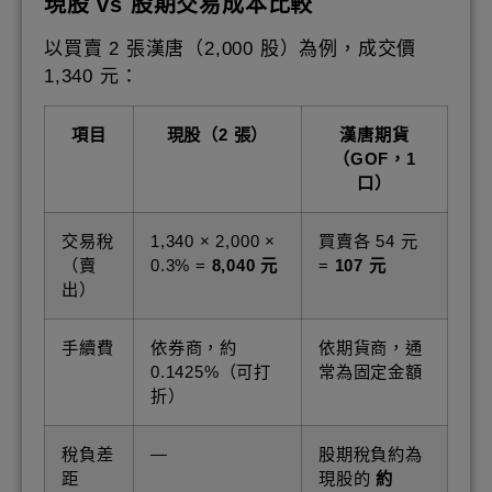
現股 vs 股期交易成本比較
以買賣 2 張漢唐（2,000 股）為例，成交價
1,340 元：
項目
現股（2 張）
漢唐期貨
（GOF，1
口）
交易稅
1,340 × 2,000 ×
買賣各 54 元
（賣
0.3% =
8,040 元
=
107 元
出）
手續費
依券商，約
依期貨商，通
0.1425%（可打
常為固定金額
折）
稅負差
—
股期稅負約為
距
現股的
約