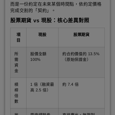
而是一份約定在未來某個時間點，依約定價格
完成交割的「契約」。
股票期貨 vs 現股：核心差異對照
項
現股
股票期貨
目
所
股價全額
約合約價值的 13.5%
需
100%
（原始保證金）
資
金
槓
1 倍（融資最
約 7.4 倍
桿
高 2.5 倍）
倍
數
放
需申請融券
直接賣出，無限制