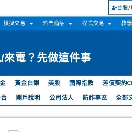
台股
模擬交易
熱門商品
程式交易
教
/來電？先做這件事
金
黃金白銀
美股
國際指數
差價契約C
平台
開戶說明
公司法人
防詐專區
全部