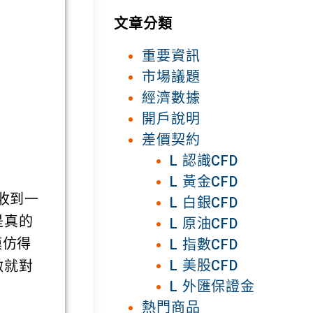
文章分類
重要資訊
市場議題
經濟數據
開戶說明
差價契約
L 認識CFD
L 黃金CFD
收到一
L 白銀CFD
是真的
L 原油CFD
L 指數CFD
模仿得
L 美股CFD
做就對
L 外匯保證金
熱門商品