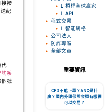
直接撥
L 槓桿全球贏家
發送紀
L API
程式交易
L 智能網格
公司法人
防詐專區
全部文章
員代
重要資訊
查詢系
那個號
。
CFD不能下單？ANC是什
麼？國內外匯保證金還有哪裡
可以交易？