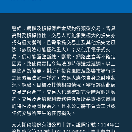
警語：期權及槓桿保證⾦契約各類型交易，皆具
⾼財務槓桿特性，交易⼈可能承受極⼤的損失亦
或有極⼤獲利，且需承擔交易上及其他損失之風
險（該風險可能極為重⼤）；⼜使⽤電⼦式交
易，仍可能⾯臨斷線、斷電、網路壅塞等不確定
因素，致使買賣指令無法即時傳送或延遲。以上
風險甚為簡要，對所有投資風險及影響市場⾏情
之因素無法逐⼀詳述，交易⼈應依⾃⾝之財務狀
況、經驗、⽬標及其他相關情況，審慎評估此類
交易是否合宜，交易⼈也應確認完全瞭解個別契
約、交易及合約權利義務特性及所暴露損失風險
的特性及範圍後為之。且本公司將不負責⼯具或
任何交易所產⽣的任何損失。
元大期貨股份有限公司｜許可證照字號：114年金
管期總字第007號｜02-27176000｜臺北市中山