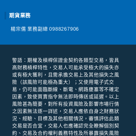
期貨業務
楊宗儒 業務副總
0988267906
警語：期權及槓桿保證⾦契約各類型交易，皆具
⾼財務槓桿特性，交易⼈可能承受極⼤的損失亦
或有極⼤獲利，且需承擔交易上及其他損失之風
險（該風險可能極為重⼤）；⼜使⽤電⼦式交
易，仍可能⾯臨斷線、斷電、網路壅塞等不確定
因素，致使買賣指令無法即時傳送或延遲。以上
風險甚為簡要，對所有投資風險及影響市場⾏情
之因素無法逐⼀詳述，交易⼈應依⾃⾝之財務狀
況、經驗、⽬標及其他相關情況，審慎評估此類
交易是否合宜，交易⼈也應確認完全瞭解個別契
約、交易及合約權利義務特性及所暴露損失風險