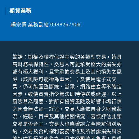
期貨業務
楊宗儒 業務副總
0988267906
警語：期權及槓桿保證⾦契約各類型交易，皆具
⾼財務槓桿特性，交易⼈可能承受極⼤的損失亦
或有極⼤獲利，且需承擔交易上及其他損失之風
險（該風險可能極為重⼤）；⼜使⽤電⼦式交
易，仍可能⾯臨斷線、斷電、網路壅塞等不確定
因素，致使買賣指令無法即時傳送或延遲。以上
風險甚為簡要，對所有投資風險及影響市場⾏情
之因素無法逐⼀詳述，交易⼈應依⾃⾝之財務狀
況、經驗、⽬標及其他相關情況，審慎評估此類
交易是否合宜，交易⼈也應確認完全瞭解個別契
約、交易及合約權利義務特性及所暴露損失風險
的特性及範圍後為之。且本公司將不負責⼯具或