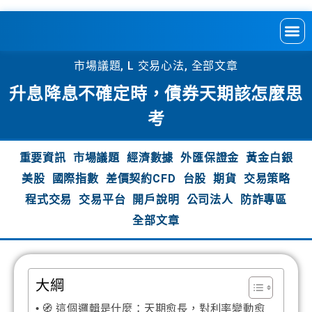
市場議題
,
L 交易心法
,
全部文章
升息降息不確定時，債券天期該怎麼思
考
重要資訊
市場議題
經濟數據
外匯保證金
黃金白銀
美股
國際指數
差價契約CFD
台股
期貨
交易策略
程式交易
交易平台
開戶說明
公司法人
防詐專區
全部文章
大綱
🧭 這個邏輯是什麼：天期愈長，對利率變動愈