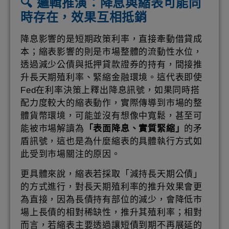
🔍 邏輯推演：降息與縮表可能同
時存在，效果互相抵銷
降息影響的是短期政策利率，直接牽動借貸成
本；縮表影響的則是市場整體的流動性水位，
透過減少公債與抵押貸款證券的持有，間接推
升長天期殖利率、緊縮金融環境。這代表即使
Fed在利率決策上釋出降息訊號，如果同時搭
配力度較大的縮表動作，實際傳導到市場的整
體貨幣環境，可能並沒有想像中寬鬆，甚至可
能被市場解讀為
「表面降息、實質緊縮」
的矛
盾訊號，這也是為什麼縮表的具體執行方式如
此受到市場關注的原因。
更具體來說，縮表若採取「減持長天期公債」
的方式進行，對長天期殖利率的推升效果會更
為直接，因為長債持有部位的減少，會降低市
場上長債的相對稀缺性，推升其殖利率；相對
而言，若縮表主要透過讓短債到期不再展延的