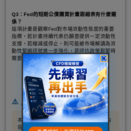
Q3：Fed的短期公債購買計畫跟縮表有什麼關
係？
這項計畫是觀察Fed對市場流動性態度的重要
指標，若計畫持續代表仍願意提供一定流動性
支撐，若縮減或停止，則可能被市場解讀為流
動性緊縮訊號進一步強化，是評估政策鬆緊時
需要一併留意的操作細節。
⚠️ 風險提示
本文為市場觀察與總體經濟邏輯分析，內
容整理並重新詮釋自公開之財經論壇資