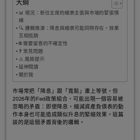
大綱
📊 現況：新任主席的縮表主張與市場的緊張情
緒
🔍 邏輯推演：降息與縮表可能同時存在，效果
互相抵銷
🌐 需要留意的不確定性
❓ 常見問題
⚠️ 風險提示
延伸閱讀
關於我
市場常把「降息」跟「寬鬆」畫上等號，但
2026年的Fed政策組合，可能出現一個容易被
忽略的矛盾：即使降息，縮減資產負債表的動
作本身也可能造成類似升息的緊縮效果。這篇
談的是這個矛盾背後的邏輯。