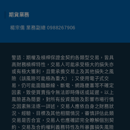
期貨業務
楊宗儒 業務副總
0988267906
警語：期權及槓桿保證⾦契約各類型交易，皆具
⾼財務槓桿特性，交易⼈可能承受極⼤的損失亦
或有極⼤獲利，且需承擔交易上及其他損失之風
險（該風險可能極為重⼤）；⼜使⽤電⼦式交
易，仍可能⾯臨斷線、斷電、網路壅塞等不確定
因素，致使買賣指令無法即時傳送或延遲。以上
風險甚為簡要，對所有投資風險及影響市場⾏情
之因素無法逐⼀詳述，交易⼈應依⾃⾝之財務狀
況、經驗、⽬標及其他相關情況，審慎評估此類
交易是否合宜，交易⼈也應確認完全瞭解個別契
約、交易及合約權利義務特性及所暴露損失風險