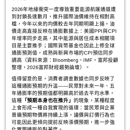
2026年地緣衝突一度導致重要能源航運通道遭
到封鎖長達數月，推升國際油價維持在相對高
檔，今年以來的均價較去年同期明顯上揚。油
價走高直接反映在通膨數據上：美國PPI與CPI
年增率同步走高，其中能源與居住成本相關項
目是主要推手；國際貨幣基金也因此上修全球
通膨預測值，成熟與新興市場的CPI預估同步
調高（資料來源：Bloomberg、IMF，富邦投顧
整理，2026富邦財經趨勢論壇）。
值得留意的是，消費者調查數據也同步反映了
這種通膨預期的升溫——民眾對未來一年、五
年通膨率的預期值都明顯高於過去平均水準，
這種
「預期本身也在推升」
的現象，某種程度
上會形成一種自我實現的循環：當民眾與企業
普遍預期物價將持續上漲，議價與訂價行為也
可能因此更傾向提前反映漲價預期，進一步強
化實際通膨的黏著度。