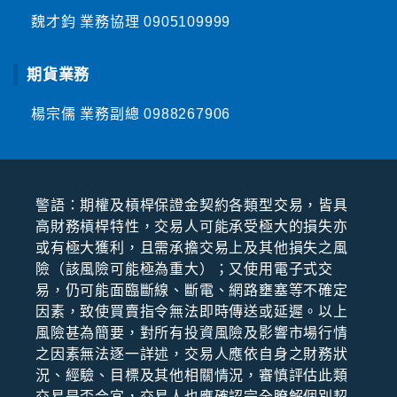
魏才鈞 業務協理
0905109999
期貨業務
楊宗儒 業務副總
0988267906
警語：期權及槓桿保證⾦契約各類型交易，皆具
⾼財務槓桿特性，交易⼈可能承受極⼤的損失亦
或有極⼤獲利，且需承擔交易上及其他損失之風
險（該風險可能極為重⼤）；⼜使⽤電⼦式交
易，仍可能⾯臨斷線、斷電、網路壅塞等不確定
因素，致使買賣指令無法即時傳送或延遲。以上
風險甚為簡要，對所有投資風險及影響市場⾏情
之因素無法逐⼀詳述，交易⼈應依⾃⾝之財務狀
況、經驗、⽬標及其他相關情況，審慎評估此類
交易是否合宜，交易⼈也應確認完全瞭解個別契