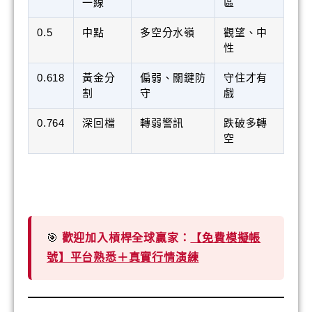
一線
區
0.5
中點
多空分水嶺
觀望、中
性
0.618
黃金分
偏弱、關鍵防
守住才有
割
守
戲
0.764
深回檔
轉弱警訊
跌破多轉
空
🎯
歡迎加入槓桿全球贏家：
【免費模擬帳
號】平台熟悉＋真實行情演練