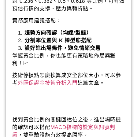
過 0.236、0.382、0.5、0.618 等比例，可有效
預估行情的支撐、壓力與轉折點。
實務應用建議搭配：
趨勢方向確認（均線/型態）
分割率位置與 K 棒型態搭配
設好進出場條件，避免情緒交易
掌握黃金比例，你也能更有策略地佈局與獲
利！📈
技術停損點怎麼換算成安全部位大小，可以參
考
外匯保證金技術分析入門
這篇文章。
找到黃金比例的關鍵回檔位之後，進出場時機
的確認可以搭配
MACD指標的設定與訊號判
讀
，雙重驗證能有效提高勝率。