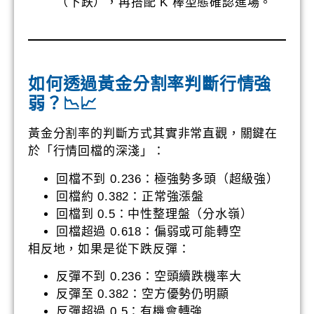
（下跌），再搭配 K 棒型態確認進場。
如何透過黃金分割率判斷行情強
弱？📉📈
黃金分割率的判斷方式其實非常直觀，關鍵在
於「行情回檔的深淺」：
回檔不到 0.236：極強勢多頭（超級強）
回檔約 0.382：正常強漲盤
回檔到 0.5：中性整理盤（分水嶺）
回檔超過 0.618：偏弱或可能轉空
相反地，如果是從下跌反彈：
反彈不到 0.236：空頭續跌機率大
反彈至 0.382：空方優勢仍明顯
反彈超過 0.5：有機會轉強