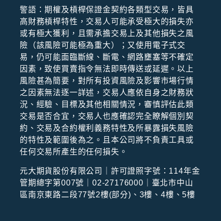
警語：期權及槓桿保證⾦契約各類型交易，皆具
⾼財務槓桿特性，交易⼈可能承受極⼤的損失亦
或有極⼤獲利，且需承擔交易上及其他損失之風
險（該風險可能極為重⼤）；⼜使⽤電⼦式交
易，仍可能⾯臨斷線、斷電、網路壅塞等不確定
因素，致使買賣指令無法即時傳送或延遲。以上
風險甚為簡要，對所有投資風險及影響市場⾏情
之因素無法逐⼀詳述，交易⼈應依⾃⾝之財務狀
況、經驗、⽬標及其他相關情況，審慎評估此類
交易是否合宜，交易⼈也應確認完全瞭解個別契
約、交易及合約權利義務特性及所暴露損失風險
的特性及範圍後為之。且本公司將不負責⼯具或
任何交易所產⽣的任何損失。
元大期貨股份有限公司｜許可證照字號：114年金
管期總字第007號｜02-27176000｜臺北市中山
區南京東路二段77號2樓(部分)、3樓、4樓、5樓