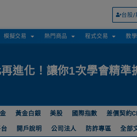
台股
模擬交易
熱門商品
程式交易
教
化再進化！讓你1次學會精準
金
黃金白銀
美股
國際指數
差價契約C
平台
開戶說明
公司法人
防詐專區
全部