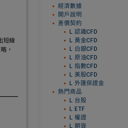
經濟數據
開戶說明
差價契約
L 認識CFD
L 黃金CFD
出短線
L 白銀CFD
策略，
L 原油CFD
L 指數CFD
L 美股CFD
L 外匯保證金
熱門商品
L 台股
L ETF
L 權證
L 期貨