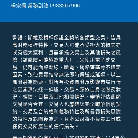
楊宗儒 業務副總
0988267906
警語：期權及槓桿保證⾦契約各類型交易，皆具
⾼財務槓桿特性，交易⼈可能承受極⼤的損失亦
或有極⼤獲利，且需承擔交易上及其他損失之風
險（該風險可能極為重⼤）；⼜使⽤電⼦式交
易，仍可能⾯臨斷線、斷電、網路壅塞等不確定
因素，致使買賣指令無法即時傳送或延遲。以上
風險甚為簡要，對所有投資風險及影響市場⾏情
之因素無法逐⼀詳述，交易⼈應依⾃⾝之財務狀
況、經驗、⽬標及其他相關情況，審慎評估此類
交易是否合宜，交易⼈也應確認完全瞭解個別契
約、交易及合約權利義務特性及所暴露損失風險
的特性及範圍後為之。且本公司將不負責⼯具或
任何交易所產⽣的任何損失。