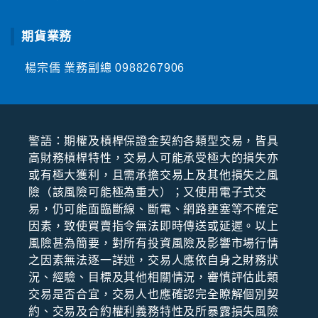
期貨業務
楊宗儒 業務副總
0988267906
警語：期權及槓桿保證⾦契約各類型交易，皆具
⾼財務槓桿特性，交易⼈可能承受極⼤的損失亦
或有極⼤獲利，且需承擔交易上及其他損失之風
險（該風險可能極為重⼤）；⼜使⽤電⼦式交
易，仍可能⾯臨斷線、斷電、網路壅塞等不確定
因素，致使買賣指令無法即時傳送或延遲。以上
風險甚為簡要，對所有投資風險及影響市場⾏情
之因素無法逐⼀詳述，交易⼈應依⾃⾝之財務狀
況、經驗、⽬標及其他相關情況，審慎評估此類
交易是否合宜，交易⼈也應確認完全瞭解個別契
約、交易及合約權利義務特性及所暴露損失風險