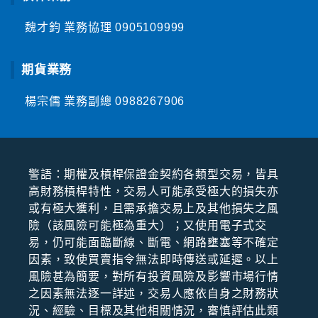
魏才鈞 業務協理
0905109999
期貨業務
楊宗儒 業務副總
0988267906
警語：期權及槓桿保證⾦契約各類型交易，皆具
⾼財務槓桿特性，交易⼈可能承受極⼤的損失亦
或有極⼤獲利，且需承擔交易上及其他損失之風
險（該風險可能極為重⼤）；⼜使⽤電⼦式交
易，仍可能⾯臨斷線、斷電、網路壅塞等不確定
因素，致使買賣指令無法即時傳送或延遲。以上
風險甚為簡要，對所有投資風險及影響市場⾏情
之因素無法逐⼀詳述，交易⼈應依⾃⾝之財務狀
況、經驗、⽬標及其他相關情況，審慎評估此類