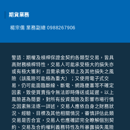
期貨業務
楊宗儒 業務副總
0988267906
警語：期權及槓桿保證⾦契約各類型交易，皆具
⾼財務槓桿特性，交易⼈可能承受極⼤的損失亦
或有極⼤獲利，且需承擔交易上及其他損失之風
險（該風險可能極為重⼤）；⼜使⽤電⼦式交
易，仍可能⾯臨斷線、斷電、網路壅塞等不確定
因素，致使買賣指令無法即時傳送或延遲。以上
風險甚為簡要，對所有投資風險及影響市場⾏情
之因素無法逐⼀詳述，交易⼈應依⾃⾝之財務狀
況、經驗、⽬標及其他相關情況，審慎評估此類
交易是否合宜，交易⼈也應確認完全瞭解個別契
約、交易及合約權利義務特性及所暴露損失風險