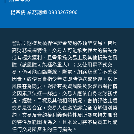
楊宗儒 業務副總
0988267906
警語：期權及槓桿保證⾦契約各類型交易，皆具
⾼財務槓桿特性，交易⼈可能承受極⼤的損失亦
或有極⼤獲利，且需承擔交易上及其他損失之風
險（該風險可能極為重⼤）；⼜使⽤電⼦式交
易，仍可能⾯臨斷線、斷電、網路壅塞等不確定
因素，致使買賣指令無法即時傳送或延遲。以上
風險甚為簡要，對所有投資風險及影響市場⾏情
之因素無法逐⼀詳述，交易⼈應依⾃⾝之財務狀
況、經驗、⽬標及其他相關情況，審慎評估此類
交易是否合宜，交易⼈也應確認完全瞭解個別契
約、交易及合約權利義務特性及所暴露損失風險
的特性及範圍後為之。且本公司將不負責⼯具或
任何交易所產⽣的任何損失。