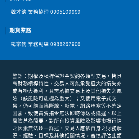
魏才鈞 業務協理
0905109999
期貨業務
楊宗儒 業務副總
0988267906
警語：期權及槓桿保證⾦契約各類型交易，皆具
⾼財務槓桿特性，交易⼈可能承受極⼤的損失亦
或有極⼤獲利，且需承擔交易上及其他損失之風
險（該風險可能極為重⼤）；⼜使⽤電⼦式交
易，仍可能⾯臨斷線、斷電、網路壅塞等不確定
因素，致使買賣指令無法即時傳送或延遲。以上
風險甚為簡要，對所有投資風險及影響市場⾏情
之因素無法逐⼀詳述，交易⼈應依⾃⾝之財務狀
況、經驗、⽬標及其他相關情況，審慎評估此類