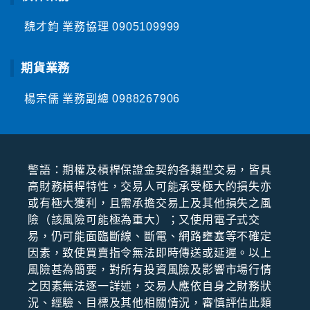
魏才鈞 業務協理
0905109999
期貨業務
楊宗儒 業務副總
0988267906
警語：期權及槓桿保證⾦契約各類型交易，皆具
⾼財務槓桿特性，交易⼈可能承受極⼤的損失亦
或有極⼤獲利，且需承擔交易上及其他損失之風
險（該風險可能極為重⼤）；⼜使⽤電⼦式交
易，仍可能⾯臨斷線、斷電、網路壅塞等不確定
因素，致使買賣指令無法即時傳送或延遲。以上
風險甚為簡要，對所有投資風險及影響市場⾏情
之因素無法逐⼀詳述，交易⼈應依⾃⾝之財務狀
況、經驗、⽬標及其他相關情況，審慎評估此類