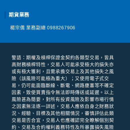
期貨業務
楊宗儒 業務副總
0988267906
警語：期權及槓桿保證⾦契約各類型交易，皆具
⾼財務槓桿特性，交易⼈可能承受極⼤的損失亦
或有極⼤獲利，且需承擔交易上及其他損失之風
險（該風險可能極為重⼤）；⼜使⽤電⼦式交
易，仍可能⾯臨斷線、斷電、網路壅塞等不確定
因素，致使買賣指令無法即時傳送或延遲。以上
風險甚為簡要，對所有投資風險及影響市場⾏情
之因素無法逐⼀詳述，交易⼈應依⾃⾝之財務狀
況、經驗、⽬標及其他相關情況，審慎評估此類
交易是否合宜，交易⼈也應確認完全瞭解個別契
約、交易及合約權利義務特性及所暴露損失風險