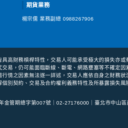
期貨業務
楊宗儒 業務副總
0988267906
皆具⾼財務槓桿特性，交易⼈可能承受極⼤的損失亦或
式交易，仍可能⾯臨斷線、斷電、網路壅塞等不確定因
場⾏情之因素無法逐⼀詳述，交易⼈應依⾃⾝之財務狀
解個別契約、交易及合約權利義務特性及所暴露損失風
管期總字第007號｜02-27176000｜臺北市中山區