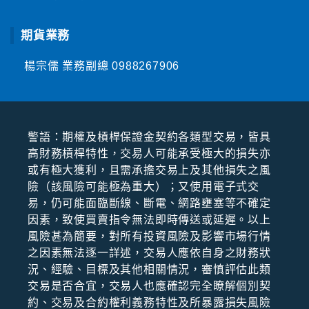
期貨業務
楊宗儒 業務副總
0988267906
警語：期權及槓桿保證⾦契約各類型交易，皆具
⾼財務槓桿特性，交易⼈可能承受極⼤的損失亦
或有極⼤獲利，且需承擔交易上及其他損失之風
險（該風險可能極為重⼤）；⼜使⽤電⼦式交
易，仍可能⾯臨斷線、斷電、網路壅塞等不確定
因素，致使買賣指令無法即時傳送或延遲。以上
風險甚為簡要，對所有投資風險及影響市場⾏情
之因素無法逐⼀詳述，交易⼈應依⾃⾝之財務狀
況、經驗、⽬標及其他相關情況，審慎評估此類
交易是否合宜，交易⼈也應確認完全瞭解個別契
約、交易及合約權利義務特性及所暴露損失風險